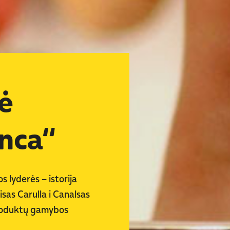
ė
anca“
lyderės – istorija
uisas Carulla i Canalsas
produktų gamybos