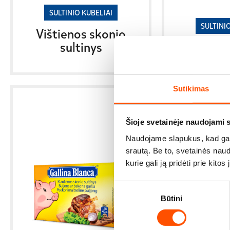
SULTINIO KUBELIAI
SULTINI
Vištienos skonio
sultinys
Jautieno
Sutikimas
Šioje svetainėje naudojami 
Naudojame slapukus, kad galė
srautą. Be to, svetainės nau
kurie gali ją pridėti prie kit
Sutikimo
Būtini
pasirinkimas