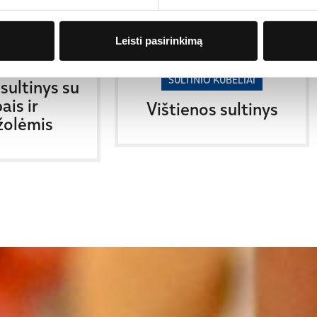
Leisti pasirinkimą
O KUBELIAI
SULTINIO KUBELIAI
sultinys su
ais ir
Vištienos sultinys
žolėmis