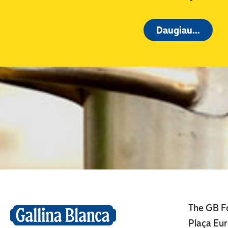
Daugiau...
The GB F
Plaça Eu