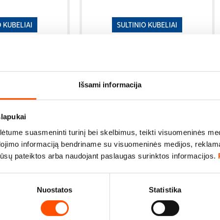
O KUBELIAI
SULTINIO KUBELIAI
s sultinys
Grybų sultinys
Išsami informacija
slapukai
tume suasmeninti turinį bei skelbimus, teikti visuomeninės medij
dojimo informaciją bendriname su visuomeninės medijos, reklamav
os jūsų pateiktos arba naudojant paslaugas surinktos informacijos.
Nuostatos
Statistika