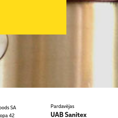
Pardavèjas
oods SA
UAB Sanitex
ropa 42