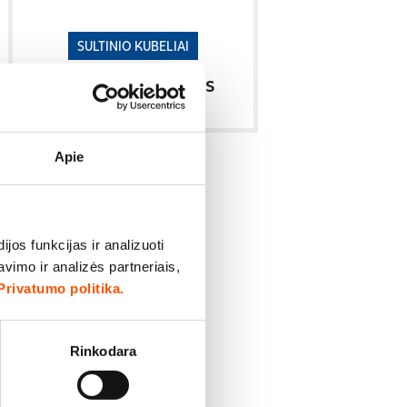
SULTINIO KUBELIAI
Daržovių sultinys
Apie
os funkcijas ir analizuoti
imo ir analizės partneriais,
Privatumo politika.
Rinkodara