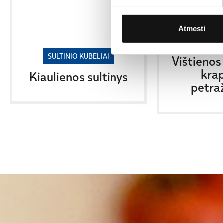
Atmesti
SULTINI
SULTINIO KUBELIAI
Vištienos 
krap
Kiaulienos sultinys
petra