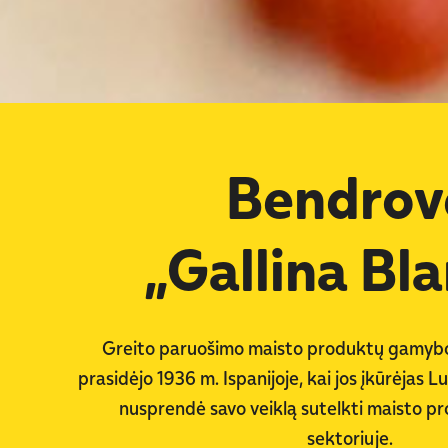
Bendrov
„Gallina Bl
Greito paruošimo maisto produktų gamybos 
prasidėjo 1936 m. Ispanijoje, kai jos įkūrėjas L
nusprendė savo veiklą sutelkti maisto 
sektoriuje.