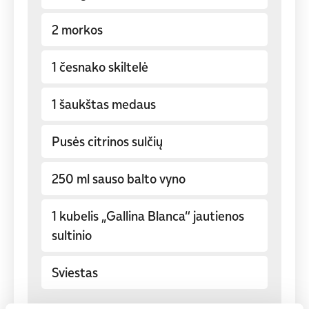
2 morkos
1 česnako skiltelė
1 šaukštas medaus
Pusės citrinos sulčių
250 ml sauso balto vyno
1 kubelis „Gallina Blanca“ jautienos
sultinio
Sviestas