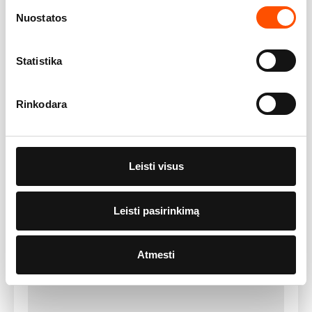
pagardinus sviestu, patiekti kaip
Nuostatos
padažą prie karštos veršien.
Statistika
Rinkodara
Leisti visus
Leisti pasirinkimą
SULTINIO KUBELIAI
Atmesti
Jautienos sultinys