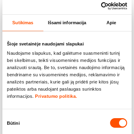
​​METODAS
Į prikaistuvį įdėti sviesto ir
Sutikimas
Išsami informacija
Apie
pakepinti gabaliukais supjaustytą
veršieną.
Sudėti nuskustas ir gabaliukais
Šioje svetainėje naudojami slapukai
supjaustytas morkas, supjaustytus
Naudojame slapukus, kad galėtume suasmeninti turinį
česnaką ir svogūnus, įdėti sultinio
bei skelbimus, teikti visuomeninės medijos funkcijas ir
analizuoti srautą. Be to, svetainės naudojimo informaciją
kubelį, supilti vyną ir stiklinę
bendriname su visuomeninės medijos, reklamavimo ir
vandens.
analizės partneriais, kurie gali ją pridėti prie kitos jūsų
Uždengti ir virti ant nestiprios
pateiktos arba naudojant paslaugas surinktos
ugnies apie valandą. Ištirpinti medų
informacijos.
Privatumo politika.
citrinos sultyse ir, supylus į
prikaistuvį, dar patroškinti.
Sutikimo
Nupilti prikaistuvyje susidariusį
Būtini
pasirinkimas
skystį ir, sutirštinus jį miltais bei