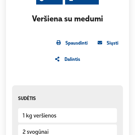
Veršiena su medumi
​​Spausdinti
​​Siųsti
​​Dalintis
​​SUDĖTIS
1 kg veršienos
2 svogūnai